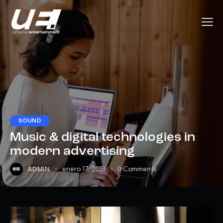
SOUND
Music & digital technologies in
modern advertising
enero 17, 2023
0
Comments
ADMIN