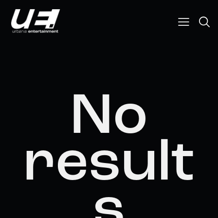
No
result
s