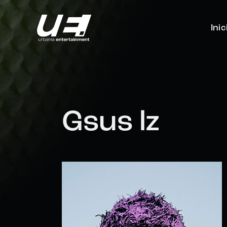
Inic
Gsus lz